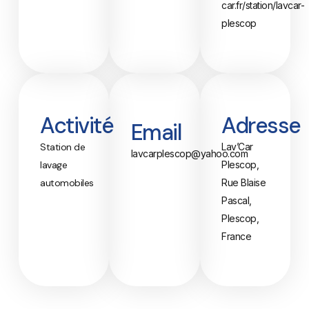
car.fr/station/lavcar-
plescop
Activité
Adresse
Email
Station de
Lav’Car
lavcarplescop@yahoo.com
lavage
Plescop,
automobiles
Rue Blaise
Pascal,
Plescop,
France